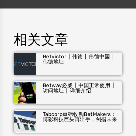
相关文章
Betvictor | 伟德 | 伟德中国 |
伟德地址
Betway必威 | 中国正常使用 |
访问地址 | 详细介绍
Tabcorp重磅收购BetMakers：
博彩科技巨头再出手，剑指未来