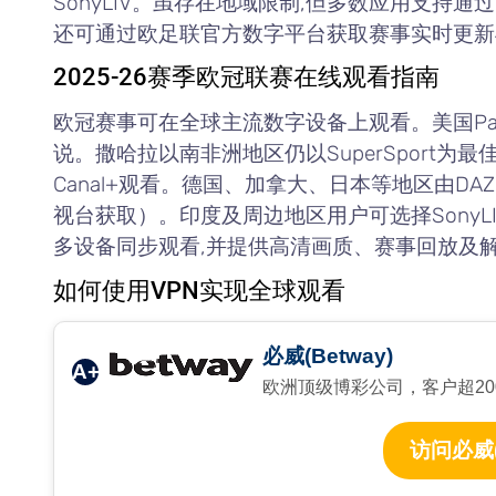
SonyLIV。虽存在地域限制,但多数应用支持
还可通过欧足联官方数字平台获取赛事实时更新
2025-26赛季欧冠联赛在线观看指南
欧冠赛事可在全球主流数字设备上观看。美国Par
说。撒哈拉以南非洲地区仍以SuperSport
Canal+观看。德国、加拿大、日本等地区由D
视台获取）。印度及周边地区用户可选择SonyL
多设备同步观看,并提供高清画质、赛事回放及
如何使用VPN实现全球观看
必威(Betway)
A+
欧洲顶级博彩公司，客户超2
访问必威(B