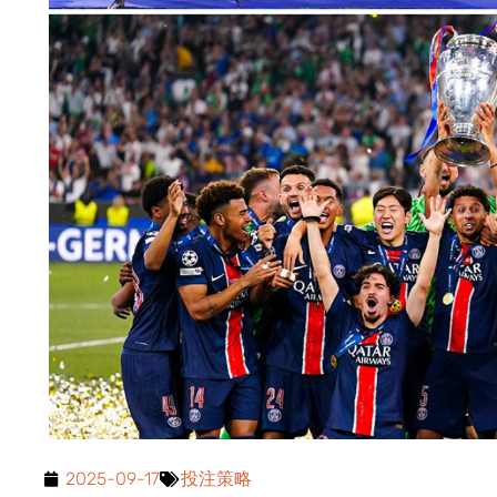
2025-09-17
投注策略