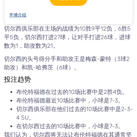
平博介绍
切尔西俱乐部在主场的战绩为10胜9平12负，6胜5
平5负，切尔西打进27球，让对手打进26球，进球
数为1，助攻数为21。
切尔西的头号得分手和助攻王是梅森-蒙特（3球2
助攻）和凯-哈弗茨（6球）。
投注趋势
布伦特福德在过去的10场比赛中是2胜4负。
布伦特福德最近10场比赛中，小球是7-3。
切尔西俱乐部在他们过去的10场比赛中是2-3-
4 SU。
在切尔西过去的10场比赛中，小球是7-3。
我们认为，切尔西将无法让布伦特福德在其通常坚