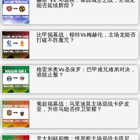
能否延续辉煌？
比甲揭幕战：根特vs梅赫伦，主场龙能否
打破不胜魔咒？
格雷米奥vs圣保罗：巴甲难兄难弟对决，
谁能止颓？
葡超揭幕战：马里迪莫主场迎战卡萨皮
亚，升班马能否捍卫荣耀？
意大利杯前瞻：维琴察主场迎战卡塔尼