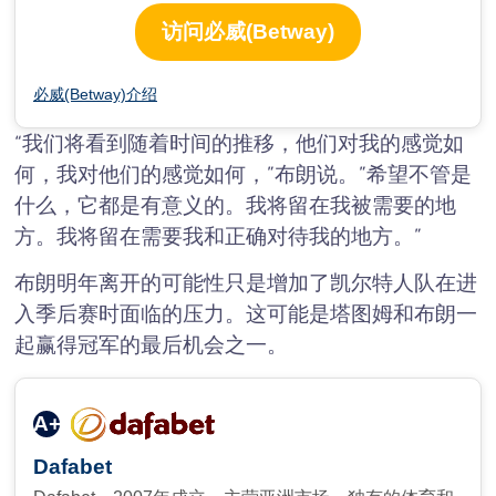
访问必威(Betway)
必威(Betway)介绍
“我们将看到随着时间的推移，他们对我的感觉如
何，我对他们的感觉如何，”布朗说。”希望不管是
什么，它都是有意义的。我将留在我被需要的地
方。我将留在需要我和正确对待我的地方。”
布朗明年离开的可能性只是增加了凯尔特人队在进
入季后赛时面临的压力。这可能是塔图姆和布朗一
起赢得冠军的最后机会之一。
A+
Dafabet