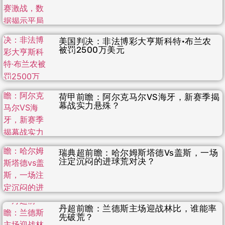
美国判决：非法博彩大亨斯科特·布兰农
被罚2500万美元
荷甲前瞻：阿尔克马尔VS海牙，新赛季揭
幕战实力悬殊？
瑞典超前瞻：哈尔姆斯塔德vs盖斯，一场
注定沉闷的进球荒对决？
丹超前瞻：兰德斯主场迎战林比，谁能率
先破荒？