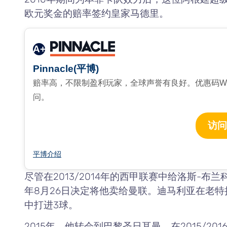
欧元奖金的赔率签约皇家马德里。
A+
Pinnacle(平博)
赔率高，不限制盈利玩家，全球声誉有良好。优惠码WE
问。
访问
平博介绍
尽管在2013/2014年的西甲联赛中给洛斯-布
年8月26日决定将他卖给曼联。迪马利亚在老特
中打进3球。
2015年，他转会到巴黎圣日耳曼，在2015/20