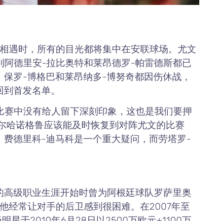
相遇时，所有的目光都将集中在安联球场。尤文
到阿德里安-拉比奥特和莱昂德罗-帕雷德斯都已
、保罗-博格巴和莱昂纳多-博努奇都因伤休战，
回到首发名单。
的比赛中没有给人留下深刻印象，这也是我们要押
-卡尔哈诺格鲁应该能及时恢复到对阵尤文的比赛
。费德里科-迪马科是一个重大疑问，而劳塔罗-
的高级职业生涯开始时曾为阿根廷球队罗萨里奥
他经常让对手的后卫感到很困难。在2007年至
于2010年6月28日以2500万欧元+1100万