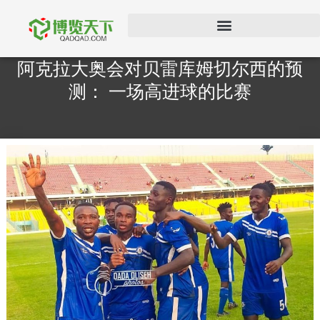
在线博彩公司
阿克拉大奥会对贝雷库姆切尔西的预
测： 一场高进球的比赛