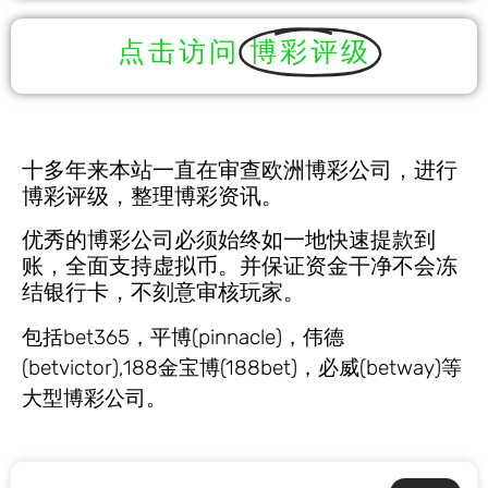
点击访问
博彩评级
十多年来本站一直在审查欧洲博彩公司，进行
博彩评级，整理博彩资讯。
优秀的博彩公司必须始终如一地快速提款到
账，全面支持虚拟币。并保证资金干净不会冻
结银行卡，不刻意审核玩家。
包括bet365，平博(pinnacle)，伟德
(betvictor),188金宝博(188bet)，必威(betway)等
大型博彩公司。