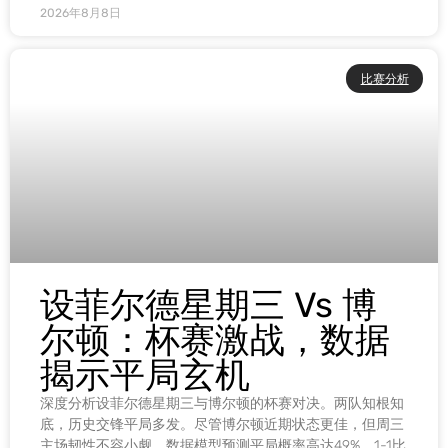
2026年8月8日
比赛分析
设菲尔德星期三 Vs 博
尔顿：杯赛激战，数据
揭示平局玄机
深度分析设菲尔德星期三与博尔顿的杯赛对决。两队知根知
底，历史交锋平局多发。尽管博尔顿近期状态更佳，但周三
主场韧性不容小觑。数据模型预测平局概率高达49%，1-1比