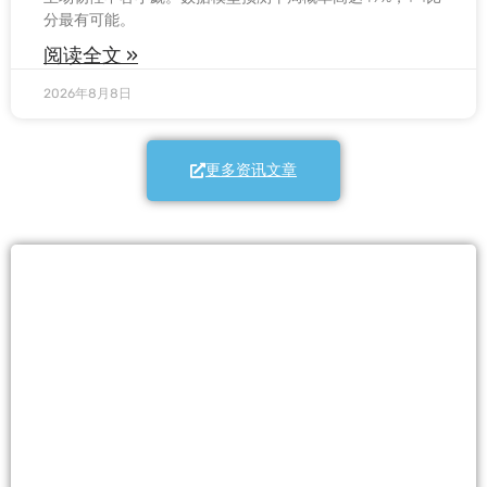
分最有可能。
阅读全文 »
2026年8月8日
更多资讯文章