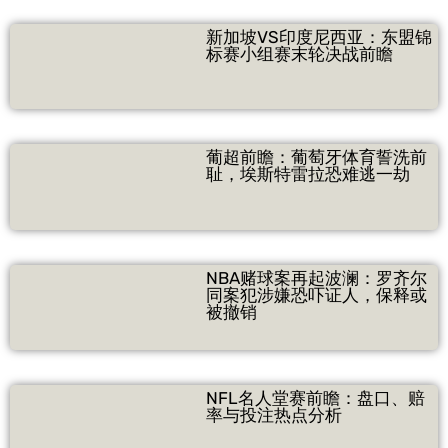
新加坡VS印度尼西亚：东盟锦
标赛小组赛末轮决战前瞻
葡超前瞻：葡萄牙体育誓洗前
耻，埃斯特雷拉恐难逃一劫
NBA赌球案再起波澜：罗齐尔
同案犯涉嫌恐吓证人，保释或
被撤销
NFL名人堂赛前瞻：盘口、赔
率与投注热点分析