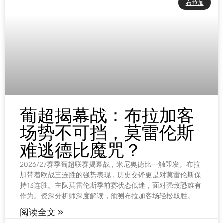
布拉加
葡超揭幕战：布拉加客
场势不可挡，莫雷伦斯
难逃德比魔咒？
2026/27赛季葡超联赛揭幕战，米尼奥德比一触即发。布拉
加带着欧战三连胜的强势表现，历史交锋更是对莫雷伦斯保
持13连胜。主队莫雷伦斯季前赛状态低迷，面对强敌恐难有
作为。资深分析师深度解读，预测布拉加客场轻松取胜。
阅读全文 »