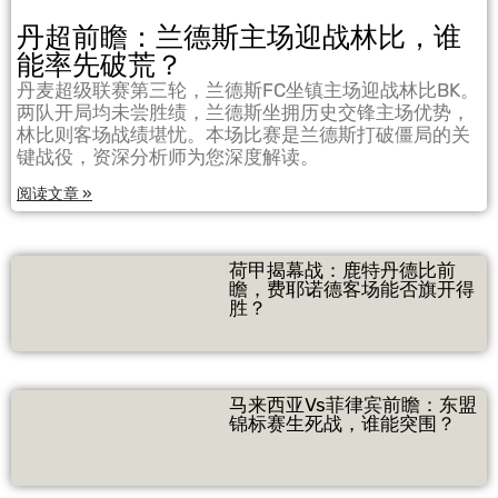
丹超前瞻：兰德斯主场迎战林比，谁
能率先破荒？
丹麦超级联赛第三轮，兰德斯FC坐镇主场迎战林比BK。
两队开局均未尝胜绩，兰德斯坐拥历史交锋主场优势，
林比则客场战绩堪忧。本场比赛是兰德斯打破僵局的关
键战役，资深分析师为您深度解读。
阅读文章 »
荷甲揭幕战：鹿特丹德比前
瞻，费耶诺德客场能否旗开得
胜？
马来西亚vs菲律宾前瞻：东盟
锦标赛生死战，谁能突围？