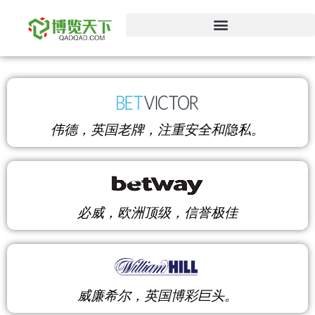
在线博彩公司
伟德，英国老牌，注重安全和隐私。
必威，欧洲顶级，信誉极佳
威廉希尔，英国博彩巨头。